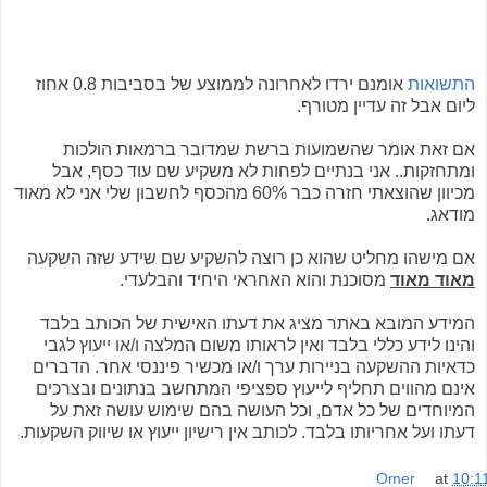
התשואות
אומנם ירדו לאחרונה לממוצע של בסביבות 0.8 אחוז
ליום אבל זה עדיין מטורף.
אם זאת אומר שהשמועות ברשת שמדובר ברמאות הולכות
ומתחזקות.. אני בנתיים לפחות לא משקיע שם עוד כסף, אבל
מכיוון שהוצאתי חזרה כבר 60% מהכסף לחשבון שלי אני לא מאוד
מודאג.
אם מישהו מחליט שהוא כן רוצה להשקיע שם שידע שזה השקעה
מאוד מאוד
מסוכנת והוא האחראי היחיד והבלעדי.
המידע המובא באתר מציג את דעתו האישית של הכותב בלבד
והינו לידע כללי בלבד ואין לראותו משום המלצה ו/או ייעוץ לגבי
כדאיות ההשקעה בניירות ערך ו/או מכשיר פיננסי אחר. הדברים
אינם מהווים תחליף לייעוץ ספציפי המתחשב בנתונים ובצרכים
המיוחדים של כל אדם, וכל העושה בהם שימוש עושה זאת על
דעתו ועל אחריותו בלבד. לכותב אין רישיון ייעוץ או שיווק השקעות.
Omer
at
10:1