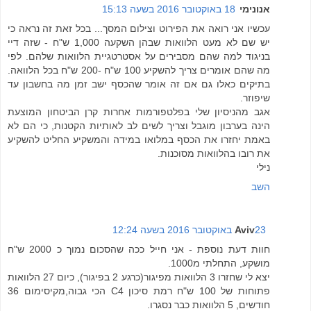
אנונימי
18 באוקטובר 2016 בשעה 15:13
עכשיו אני רואה את הפירוט וצילום המסך... בכל זאת זה נראה כי
יש שם לא מעט הלוואות שבהן השקעה 1,000 ש"ח - שזה דיי
בניגוד למה שהם מסבירים על אסטרטגיית הלוואות שלהם. לפי
מה שהם אומרים צריך להשקיע 100 ש"ח -200 ש"ח בכל הלוואה.
בתיקים כאלו גם אם זה אומר שהכסף ישב זמן מה בחשבון עד
שיפוזר.
אגב מהניסיון שלי בפלטפורמות אחרות קרן הביטחון המוצעת
הינה בערבון מוגבל וצריך לשים לב לאותיות הקטנות, כי הם לא
באמת יחזרו את הכסף במלואו במידה והמשקיע החליט להשקיע
את רובו בהלוואות מסוכנות.
נילי
השב
23 באוקטובר 2016 בשעה 12:24
Aviv
חוות דעת נוספת - אני חייל ככה שהסכום נמוך כ 2000 ש"ח
מושקע, התחלתי מ1000.
יצא לי שחזרו 3 הלוואות מפיגור(כרגע 2 בפיגור), כיום 27 הלוואות
פתוחות של 100 ש"ח רמת סיכון C4 הכי גבוה,מקיסימום 36
חודשים, 5 הלוואות כבר נסגרו.