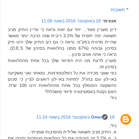
תשובות
אנונימי
18 באוקטובר 2016 בשעה 11:06
דיון מעניין מאד... יחד עם זאת נראה כי עדיין התיק מניב
תשואה יפה יחסית של 3.2% ריבית שזה הרבה יותר מאשר
שהיית מרוויח בפק"מ. נראה כי גם רוב התיק שלך הינו תיק
בסיכון גבוהה (67% ממנו בהלוואות בסיכון של D,E,S)..
נראה כי אתה אוהב סיכון...
מעניין לדעת מה היה הפיזור שלך בכל אחת מההלוואות
בסיכון זה.
כפי שאני מכירה את כל הפלטפורמות, ומאחר ואני משקיעה
באי-לון וגם בחו"ל, לפחות באי-לון דואגים לציין כי סכום
ההשקעה המומלץ בכל אחת מההלוואות הינו 100 ש"ח.
האם נקטת באסטרטגיה פיזור מושכלת?
נילי
18 באוקטובר 2016 בשעה 11:24
Omer
נילי,
א. התיק מניב תשואה שלילית מהסיבות שמניתי..
ב. ה 3.2% זה הציפיה אם כל ההלואות הנותרות יחזירו את