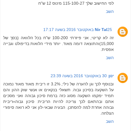
לפי החישוב שלך 115-100-27 מינוס 12 ש"ח
השב
25 באוקטובר 2016 בשעה 17:17
Nir Tal
זה לא קריטי, אני פיזרתי 100-200 ש"ח בכל הלוואה (בסך של
15,000)והתוצאה דומה מאוד. יותר מידי הלואות בדיפולט וגבייה
אפסית.
השב
ינון
30 באוקטובר 2016 בשעה 23:39
ובנוסף לכך וגן להערה של נילי, 3.2% זו ריבית מאוד מאוד נמוכה
על השקעה בסיכון גבוה. תשאלי בנקאים או אנשי שוק ההון והם
תמיד ימקמו השקעה מסוג כזה ברמת סיכון גבוהה ואני מסכים
אתם ובהתאם לכך צריכה להיות הריבית: סיכון גבוה=ריבית
גבוהה אחרת למה להסתכן. הבעיה שבאי-לון אני לא רואה סיפורי
הצלחה.
השב