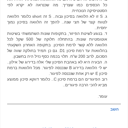
כל הכספים כמו שצריך. מה שכנראה לא יקרא לפי
הסטטיסיקה הנוכחית.
ג. S זו לא הלוואה בסיכון גבוה.. S זה short כלומר הלוואה
לטווח קצר של חצי שנה.. להפך זה הלוואה בסיכון נמוך
יחסית..
ד. בנוגע לשיטת הפיזור, בתקופות שונות השתמשתי בשיטות
אוטומטיות שונות. בהתחלה חלוקה של 500 שקל לכל
הלוואה ללא קשר לרמת הסיכון. בתקופה האחרון השקעתי
בהלוואות עד רמת סיכון D1. גם כן תמיד בחולקה שווה של
הסכום, לרוב 200 ש"ח. תלוי בכמה כסף נזיל היה בחשבון.
ה. הבעיה היא לא באהבת הסיכון שלי אלה בדירוג של אילון..
יש לי הלוואה בדירוג B שנכנסה לפיגור. מכל הלוואות ברמת
סיכון E יש רק אחת שנכנסה לפיגור.
רוב הפיגורים הם ברמת סיכון C.. כלומר דווקא סיכון ממוצע
מביא להכי הרבה פיגורים..
עומר.
השב