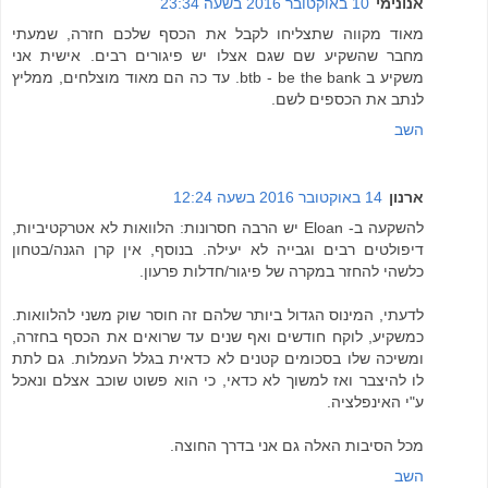
אנונימי
10 באוקטובר 2016 בשעה 23:34
מאוד מקווה שתצליחו לקבל את הכסף שלכם חזרה, שמעתי
מחבר שהשקיע שם שגם אצלו יש פיגורים רבים. אישית אני
משקיע ב btb - be the bank. עד כה הם מאוד מוצלחים, ממליץ
לנתב את הכספים לשם.
השב
ארנון
14 באוקטובר 2016 בשעה 12:24
להשקעה ב- Eloan יש הרבה חסרונות: הלוואות לא אטרקטיביות,
דיפולטים רבים וגבייה לא יעילה. בנוסף, אין קרן הגנה/בטחון
כלשהי להחזר במקרה של פיגור/חדלות פרעון.
לדעתי, המינוס הגדול ביותר שלהם זה חוסר שוק משני להלוואות.
כמשקיע, לוקח חודשים ואף שנים עד שרואים את הכסף בחזרה,
ומשיכה שלו בסכומים קטנים לא כדאית בגלל העמלות. גם לתת
לו להיצבר ואז למשוך לא כדאי, כי הוא פשוט שוכב אצלם ונאכל
ע"י האינפלציה.
מכל הסיבות האלה גם אני בדרך החוצה.
השב